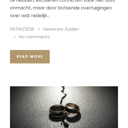
te hebben, escaleren conflicten vaak niet door
onmacht, maar door botsende overtuigingen
over wat redelijk...
05/06/2026
•
Meesters Zuiden
•
No comments
READ MORE