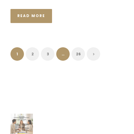
READ MORE
1
2
3
…
26
Recente artikelen
De stille kracht van een pro
deo‑advocaat in Venlo bij een
gezamenlijke scheiding