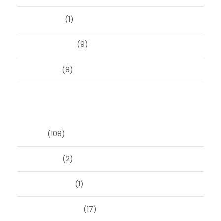
mei 2023
(1)
februari 2019
(9)
juni 2016
(8)
Categorieën
Blog
(108)
Masonry
(2)
Post Format
(1)
Uncategorized
(17)