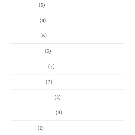
juni 2025
(5)
mei 2025
(11)
april 2025
(6)
maart 2025
(5)
februari 2025
(7)
januari 2025
(7)
december 2024
(2)
september 2024
(9)
juli 2024
(2)