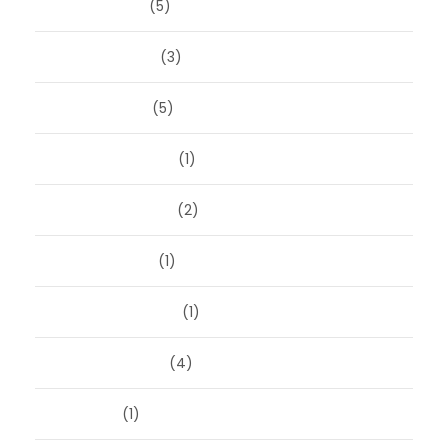
maart 2026
(5)
februari 2026
(3)
januari 2026
(5)
december 2025
(1)
november 2025
(2)
oktober 2025
(1)
september 2025
(1)
augustus 2025
(4)
juli 2025
(1)