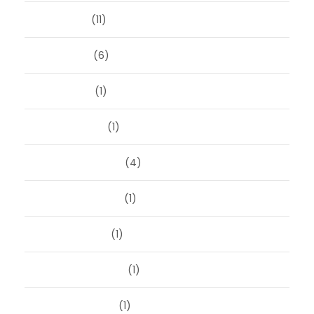
juni 2024
(11)
mei 2024
(6)
april 2024
(1)
januari 2024
(1)
december 2023
(4)
november 2023
(1)
oktober 2023
(1)
september 2023
(1)
augustus 2023
(1)