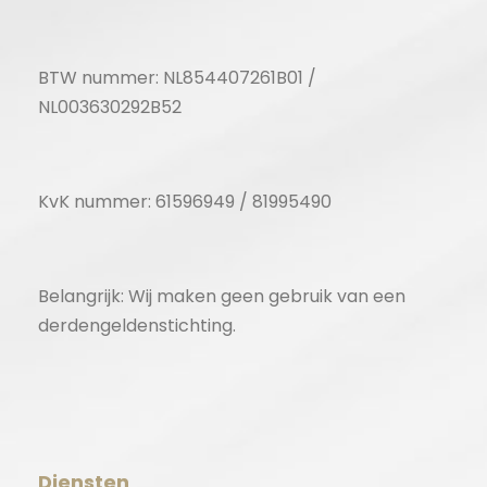
BTW nummer: NL854407261B01 /
NL003630292B52
KvK nummer: 61596949 / 81995490
Belangrijk: Wij maken geen gebruik van een
derdengeldenstichting.
Diensten