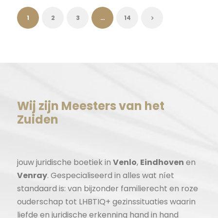
1
2
3
…
14
Wij zijn Meesters van het
Zuiden
jouw juridische boetiek in
Venlo
,
Eindhoven
en
Venray
. Gespecialiseerd in alles wat níet
standaard is: van bijzonder familierecht en roze
ouderschap tot LHBTIQ+ gezinssituaties waarin
liefde en juridische erkenning hand in hand