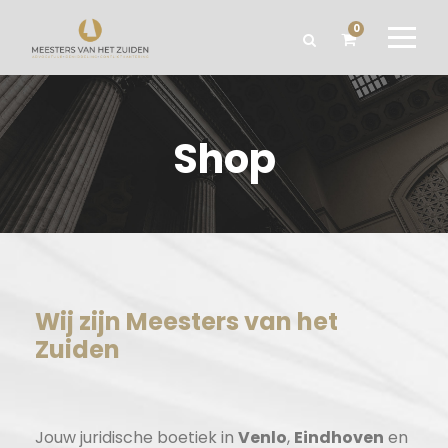
0
Shop
Wij zijn Meesters van het
Zuiden
Jouw juridische boetiek in
Venlo
,
Eindhoven
en