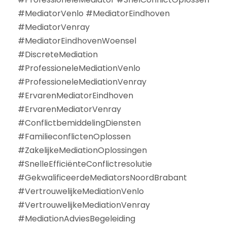
#MediatorVenlo #MediatorEindhoven
#MediatorVenray
#MediatorEindhovenWoensel
#DiscreteMediation
#ProfessioneleMediationVenlo
#ProfessioneleMediationVenray
#ErvarenMediatorEindhoven
#ErvarenMediatorVenray
#ConflictbemiddelingDiensten
#FamilieconflictenOplossen
#ZakelijkeMediationOplossingen
#SnelleEfficiënteConflictresolutie
#GekwalificeerdeMediatorsNoordBrabant
#VertrouwelijkeMediationVenlo
#VertrouwelijkeMediationVenray
#MediationAdviesBegeleiding