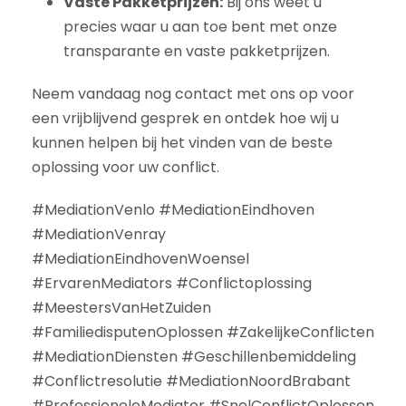
Vaste Pakketprijzen:
Bij ons weet u
precies waar u aan toe bent met onze
transparante en vaste pakketprijzen.
Neem vandaag nog contact met ons op voor
een vrijblijvend gesprek en ontdek hoe wij u
kunnen helpen bij het vinden van de beste
oplossing voor uw conflict.
#MediationVenlo #MediationEindhoven
#MediationVenray
#MediationEindhovenWoensel
#ErvarenMediators #Conflictoplossing
#MeestersVanHetZuiden
#FamiliedisputenOplossen #ZakelijkeConflicten
#MediationDiensten #Geschillenbemiddeling
#Conflictresolutie #MediationNoordBrabant
#ProfessioneleMediator #SnelConflictOplossen