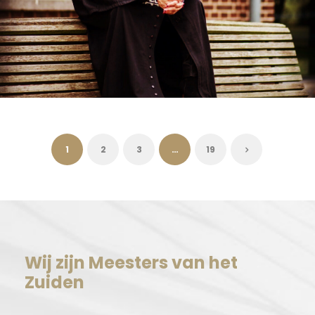
12/04/2026
MEESTERS ZUIDEN
1
2
3
…
19
Wij zijn Meesters van het
Zuiden